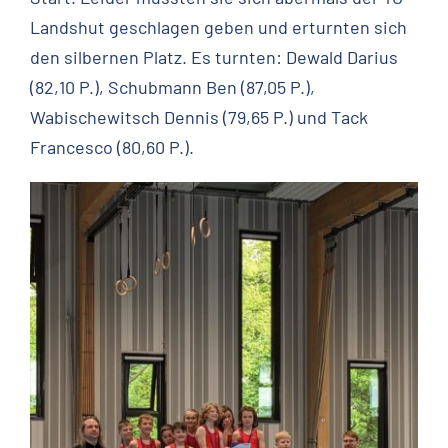
Landshut geschlagen geben und erturnten sich
den silbernen Platz. Es turnten: Dewald Darius
(82,10 P.), Schubmann Ben (87,05 P.),
Wabischewitsch Dennis (79,65 P.) und Tack
Francesco (80,60 P.).