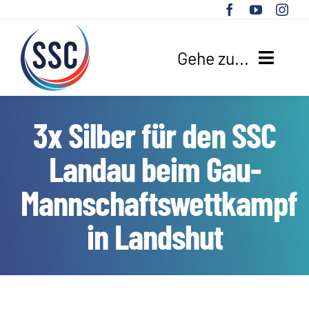
Zum
Inhalt
springen
Gehe zu...
HOME
3x Silber für den SSC
UNSER VEREIN
Landau beim Gau-
SPORTANGEBOTE
Mannschaftswettkampf
in Landshut
AKTUELLES
SUCHE
NACH: