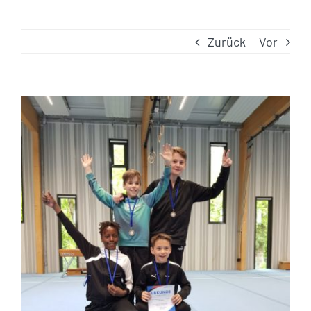
Zurück
Vor
Zeige
grösseres
Bild