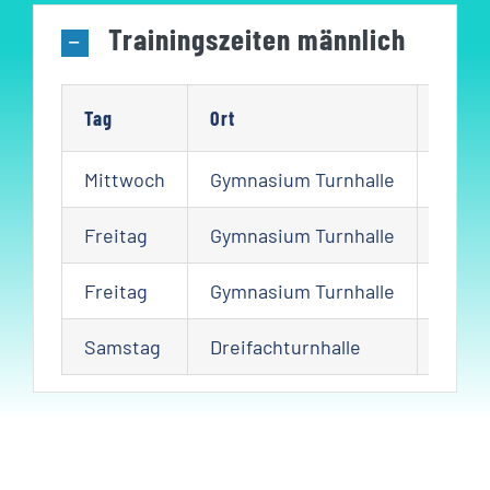
Trainingszeiten männlich
Tag
Ort
Zeit
Mittwoch
Gymnasium Turnhalle
18:30
Freitag
Gymnasium Turnhalle
17:30 
Freitag
Gymnasium Turnhalle
19:00
Samstag
Dreifachturnhalle
09:00 