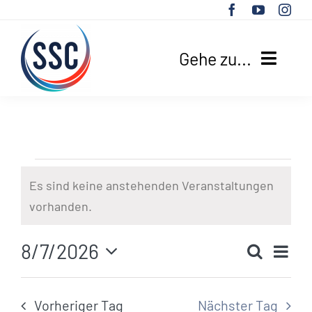
Zum
Inhalt
springen
Gehe zu...
HOME
UNSER VEREIN
Veranstaltungen
Es sind keine anstehenden Veranstaltungen
SPORTANGEBOTE
Hinweis
vorhanden.
für
AKTUELLES
Ve
8/7/2026
Suche
Ver
7.
Tag
SUCHE
Datum
An
NACH:
wählen.
Vorheriger Tag
Nächster Tag