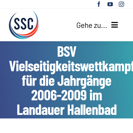
Zum
Inhalt
springen
Gehe zu...
BSV
HOME
Vielseitigkeitswettkamp
UNSER VEREIN
für die Jahrgänge
SPORTANGEBOTE
2006-2009 im
AKTUELLES
Landauer Hallenbad
SUCHE
NACH: