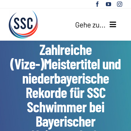
Zum
Inhalt
springen
Gehe zu...
Zahlreiche
HOME
(Vize-)Meistertitel und
UNSER VEREIN
niederbayerische
SPORTANGEBOTE
Rekorde für SSC
AKTUELLES
Schwimmer bei
SUCHE
Bayerischer
NACH: