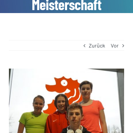
Meisterschaft
Zurück
Vor
Zeige
grösseres
Bild