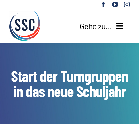
Zum
Inhalt
springen
Gehe zu...
HOME
UNSER VEREIN
Start der Turngruppen
SPORTANGEBOTE
in das neue Schuljahr
AKTUELLES
SUCHE
NACH: