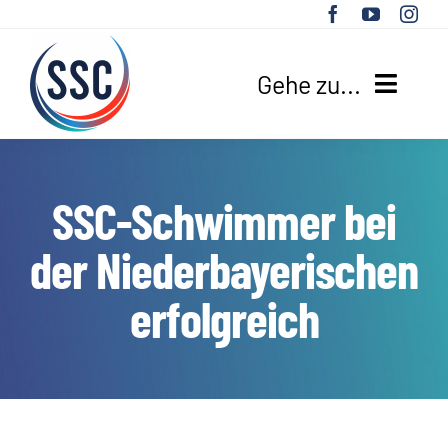
Zum
Inhalt
springen
Gehe zu...
HOME
SSC-Schwimmer bei
UNSER VEREIN
der Niederbayerischen
SPORTANGEBOTE
erfolgreich
AKTUELLES
SUCHE
NACH: