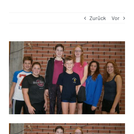
Zurück
Vor
Zeige
grösseres
Bild