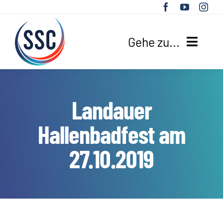
Zum
Inhalt
springen
Gehe zu...
HOME
Landauer
UNSER VEREIN
Hallenbadfest am
SPORTANGEBOTE
27.10.2019
AKTUELLES
SUCHE
NACH: